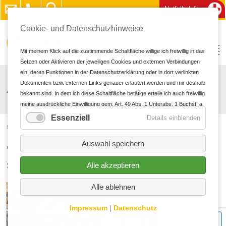
Notfalltelefon
Cookie- und Datenschutzhinweise
Mit meinem Klick auf die zustimmende Schaltfläche willige ich freiwillig in das
Setzen oder Aktivieren der jeweiligen Cookies und externen Verbindungen
ein, deren Funktionen in der Datenschutzerklärung oder in dort verlinkten
Dokumenten bzw. externen Links genauer erläutert werden und mir deshalb
Aktuelles
bekannt sind. In dem ich diese Schaltfläche betätige erteile ich auch freiwillig
meine ausdrückliche Einwilligung gem. Art. 49 Abs. 1 Unterabs. 1 Buchst. a
DS-GVO in personalisierte Werbung und für andere Datenübermittlungen in
Essenziell
Details einblenden
Drittländer zu den und durch die in der Datenschutzerklärung genannten
Startseite
Aktuelles
Details
Unternehmen und Zwecke, insbesondere für solche Übermittlungen an
Auswahl speichern
Drittländer für die ein oder kein Angemessenheitsbeschluss der EU/EWR
"Wir für euch" - Unsere Mitarbeiter stellen
vorliegt sowie an Unternehmen oder sonstige Stellen, die einem
sich vor
Alle akzeptieren
bestehenden Angemessenheitsbeschluss nicht aufgrund einer
Selbstzertifizierung oder anderer Beitrittskriterien unterfallen, und in denen
„Wir für euch“ -
Alle ablehnen
oder für die erhebliche Risiken und keine geeigneten Garantien für den
700 Mitarbeiter
Schutz meiner personenbezogenen Daten bestehen (z.B. wegen § 702
arbeiten und
Impressum
|
Datenschutz
FISA, Executive Order EO12333 und dem CloudAct in den USA). Bei
engagieren sich in
Abgabe meiner freiwilligen und ausdrücklichen Einwilligung war mir bekannt,
der Stadtklinik