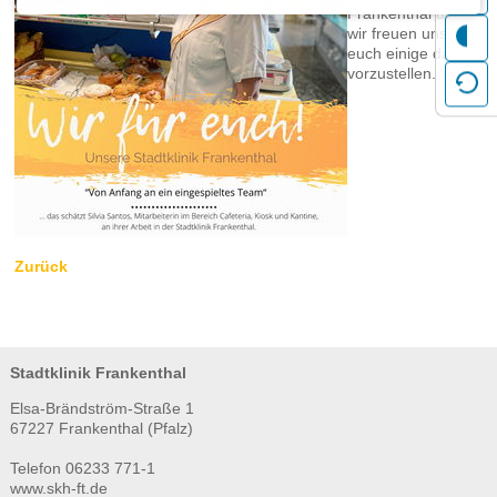
Frankenthal und
dass in Drittländern unter Umständen kein angemessenes
wir freuen uns,
Datenschutzniveau gegeben ist und das meine Betroffenenrechte
euch einige davon
gegebenenfalls nicht durchgesetzt werden können. Ich kann die
vorzustellen.
datenschutzrechtliche Einwilligung jederzeit mit Wirkung für die Zukunft
durch die Änderung meiner Cookie-Einstellungen oder das Löschen meiner
Cookies widerrufen. Durch den Widerruf der Einwilligung wird die
Rechtmäßigkeit der aufgrund der Einwilligung bis zum Widerruf erfolgten
Verarbeitung nicht berührt. Mit einer einzelnen Handlung (dem Betätigen der
zustimmenden Schaltfläche), erteile ich mehrere Einwilligungen. Dabei
handelt es sich sowohl um Einwilligungen nach dem EU/EWR-
Datenschutzrecht als auch um die des CCPA/CPRA, ePrivacy und
Zurück
Telemedienrechts, und anderer internationaler Rechtsvorschriften, die unter
anderem zum Speichern und Auslesen von Informationen notwendig und als
Rechtsgrundlage für eine geplante weitere Verarbeitung der ausgelesenen
Daten erforderlich sind. Mir ist bekannt, dass ich meine Einwilligung mit dem
Klick auf die andere Schaltfläche verweigern oder ggf. individuelle
Stadtklinik Frankenthal
Einstellungen vornehmen kann. Mit meiner Handlung bestätige ich ebenfalls,
Elsa-Brändström-Straße 1
die
Datenschutzerklärung
und das
gelesen und zur
Transparenzdokument
67227 Frankenthal (Pfalz)
Kenntnis genommen zu haben.
By pressing the approving button I voluntarily give my consent to set or
Telefon 06233 771-1
www.skh-ft.de
activate cookies and external connections. I know their functions because