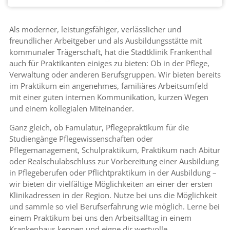
FISA, Executive Order EO12333 und dem CloudAct in den USA). Bei
Abgabe meiner freiwilligen und ausdrücklichen Einwilligung war mir bekannt,
Als moderner, leistungsfähiger, verlässlicher und
dass in Drittländern unter Umständen kein angemessenes
freundlicher Arbeitgeber und als Ausbildungsstätte mit
Datenschutzniveau gegeben ist und das meine Betroffenenrechte
kommunaler Trägerschaft, hat die Stadtklinik Frankenthal
gegebenenfalls nicht durchgesetzt werden können. Ich kann die
auch für Praktikanten einiges zu bieten: Ob in der Pflege,
datenschutzrechtliche Einwilligung jederzeit mit Wirkung für die Zukunft
Verwaltung oder anderen Berufsgruppen. Wir bieten bereits
durch die Änderung meiner Cookie-Einstellungen oder das Löschen meiner
im Praktikum ein angenehmes, familiäres Arbeitsumfeld
Cookies widerrufen. Durch den Widerruf der Einwilligung wird die
mit einer guten internen Kommunikation, kurzen Wegen
Rechtmäßigkeit der aufgrund der Einwilligung bis zum Widerruf erfolgten
und einem kollegialen Miteinander.
Verarbeitung nicht berührt. Mit einer einzelnen Handlung (dem Betätigen der
Ganz gleich, ob Famulatur, Pflegepraktikum für die
zustimmenden Schaltfläche), erteile ich mehrere Einwilligungen. Dabei
Studiengänge Pflegewissenschaften oder
handelt es sich sowohl um Einwilligungen nach dem EU/EWR-
Pflegemanagement, Schulpraktikum, Praktikum nach Abitur
Datenschutzrecht als auch um die des CCPA/CPRA, ePrivacy und
oder Realschulabschluss zur Vorbereitung einer Ausbildung
Telemedienrechts, und anderer internationaler Rechtsvorschriften, die unter
in Pflegeberufen oder Pflichtpraktikum in der Ausbildung –
anderem zum Speichern und Auslesen von Informationen notwendig und als
wir bieten dir vielfältige Möglichkeiten an einer der ersten
Rechtsgrundlage für eine geplante weitere Verarbeitung der ausgelesenen
Klinikadressen in der Region. Nutze bei uns die Möglichkeit
Daten erforderlich sind. Mir ist bekannt, dass ich meine Einwilligung mit dem
und sammle so viel Berufserfahrung wie möglich. Lerne bei
einem Praktikum bei uns den Arbeitsalltag in einem
Klick auf die andere Schaltfläche verweigern oder ggf. individuelle
Krankenhaus kennen und eigne dir wertvolle
Einstellungen vornehmen kann. Mit meiner Handlung bestätige ich ebenfalls,