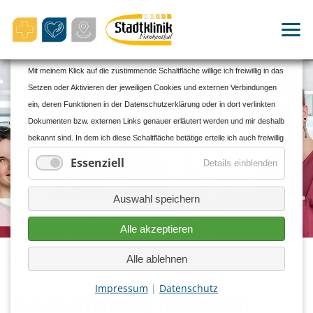
Cookie- und Datenschutzhinweise
Mit meinem Klick auf die zustimmende Schaltfläche willige ich freiwillig in das
Setzen oder Aktivieren der jeweiligen Cookies und externen Verbindungen
ein, deren Funktionen in der Datenschutzerklärung oder in dort verlinkten
Dokumenten bzw. externen Links genauer erläutert werden und mir deshalb
bekannt sind. In dem ich diese Schaltfläche betätige erteile ich auch freiwillig
meine ausdrückliche Einwilligung gem. Art. 49 Abs. 1 Unterabs. 1 Buchst. a
Essenziell
Details einblenden
DS-GVO in personalisierte Werbung und für andere Datenübermittlungen in
Drittländer zu den und durch die in der Datenschutzerklärung genannten
Auswahl speichern
Unternehmen und Zwecke, insbesondere für solche Übermittlungen an
Praktikum mit Zukunft
Drittländer für die ein oder kein Angemessenheitsbeschluss der EU/EWR
Alle akzeptieren
vorliegt sowie an Unternehmen oder sonstige Stellen, die einem
bestehenden Angemessenheitsbeschluss nicht aufgrund einer
Karriere
Ausbildung
Praktikum
Alle ablehnen
Selbstzertifizierung oder anderer Beitrittskriterien unterfallen, und in denen
Impressum
|
Datenschutz
oder für die erhebliche Risiken und keine geeigneten Garantien für den
Praxiserfahrung fürs Leben
Schutz meiner personenbezogenen Daten bestehen (z.B. wegen § 702