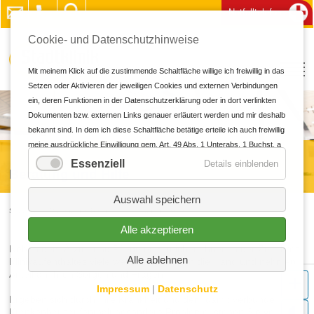
Notfalltelefon
Cookie- und Datenschutzhinweise
Mit meinem Klick auf die zustimmende Schaltfläche willige ich freiwillig in das
Setzen oder Aktivieren der jeweiligen Cookies und externen Verbindungen
ein, deren Funktionen in der Datenschutzerklärung oder in dort verlinkten
Dokumenten bzw. externen Links genauer erläutert werden und mir deshalb
bekannt sind. In dem ich diese Schaltfläche betätige erteile ich auch freiwillig
meine ausdrückliche Einwilligung gem. Art. 49 Abs. 1 Unterabs. 1 Buchst. a
DS-GVO in personalisierte Werbung und für andere Datenübermittlungen in
Essenziell
Details einblenden
Beratung
und Hilfe
Drittländer zu den und durch die in der Datenschutzerklärung genannten
Unternehmen und Zwecke, insbesondere für solche Übermittlungen an
Auswahl speichern
Drittländer für die ein oder kein Angemessenheitsbeschluss der EU/EWR
Startseite
Patienten & Besucher
Beratung & Hilfe
vorliegt sowie an Unternehmen oder sonstige Stellen, die einem
Alle akzeptieren
bestehenden Angemessenheitsbeschluss nicht aufgrund einer
Neben dem Ärzte- und Pflegeteam reichen Ihnen in der Zeit Ihres
Selbstzertifizierung oder anderer Beitrittskriterien unterfallen, und in denen
Alle ablehnen
Klinikaufenthaltes viele weitere Menschen die Hand und nehmen
oder für die erhebliche Risiken und keine geeigneten Garantien für den
Anteil an Ihren Sorgen und Fragen.
Schutz meiner personenbezogenen Daten bestehen (z.B. wegen § 702
Impressum
|
Datenschutz
FISA, Executive Order EO12333 und dem CloudAct in den USA). Bei
Ergeben sich durch Ihre Krankheit und dem damit verbundenen
Abgabe meiner freiwilligen und ausdrücklichen Einwilligung war mir bekannt,
Krankenhausaufenthalt besondere Probleme, stehen Sie vor