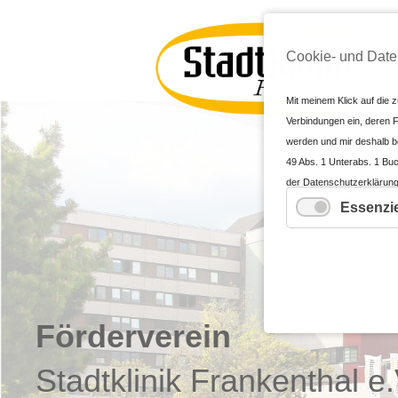
Cookie- und Date
Mit meinem Klick auf die z
Verbindungen ein, deren F
werden und mir deshalb bek
49 Abs. 1 Unterabs. 1 Buc
der Datenschutzerklärung
Angemessenheitsbeschluss
Essenzie
Angemessenheitsbeschluss n
erhebliche Risiken und k
Executive Order EO12333 
in Drittländern unter Um
durchgesetzt werden könne
Förderverein
Cookie-Einstellungen oder
der Einwilligung bis zum 
Schaltfläche), erteile ic
Stadtklinik Frankenthal e.
um die des CCPA/CPRA, eP