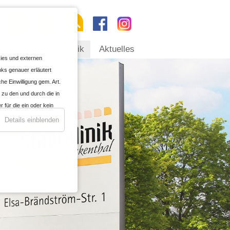
riere
Unsere Klinik
Aktuelles
okies und externen
nks genauer erläutert
he Einwilligung gem. Art.
 zu den und durch die in
für die ein oder kein
n
Details einblenden
enen oder für die
wegen § 702 FISA,
ung war mir bekannt, dass
 gegebenenfalls nicht
rch die Änderung meiner
tmäßigkeit der aufgrund
er zustimmenden
Datenschutzrecht als auch
anderem zum Speichern und