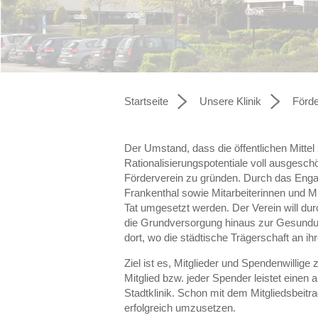
Auslesen von Informatione
sind. Mir ist bekannt, das
vornehmen kann. Mit meine
Kenntnis genommen zu h
By pressing the approving 
because they are described
Startseite
Unsere Klinik
Förde
button, I also voluntarily
to third countries to the 
which an adequacy decision
Der Umstand, dass die öffentlichen Mitte
adequacy decision on the b
Rationalisierungspotentiale voll ausgesch
for the protection of my 
Förderverein zu gründen. Durch das Enga
Frankenthal sowie Mitarbeiterinnen und Mit
my voluntary and explicit 
Tat umgesetzt werden. Der Verein will d
subjects rights may not be
die Grundversorgung hinaus zur Gesundu
my cookie preferences or 
dort, wo die städtische Trägerschaft an ihr
its withdrawal. With a si
protection law as well as 
Ziel ist es, Mitglieder und Spendenwillige 
necessary for storing and 
Mitglied bzw. jeder Spender leistet einen 
aware that I can refuse my
Stadtklinik. Schon mit dem Mitgliedsbeitr
erfolgreich umzusetzen.
have read and taken note