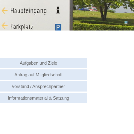
en Daten erforderlich
uelle Einstellungen
gelesen und zur
nt
ow their functions
d there. By pressing this
nd for other data transfers
fers to third countries for
ct to an existing
Aufgaben und Ziele
o appropriate safeguards
Antrag auf Mitgliedschaft
 in the USA). When giving
s and that my data
Vorstand / Ansprechpartner
or the future, by changing
g based on consent before
Informationsmaterial & Satzung
ts under EU/EEA data
are, among other things,
e data read out. I am
ion I also confirm that I