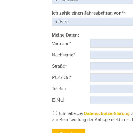
Ich zahle einen Jahresbeitrag von**
Meine Daten:
Pflichtfeld
Vorname
*
Pflichtfeld
Nachname
*
Pflichtfeld
Straße
*
Pflichtfeld
PLZ / Ort
*
Telefon
E-Mail
Ich habe die
Datenschutzerklärung
z
zur Beantwortung der Anfrage elektronis