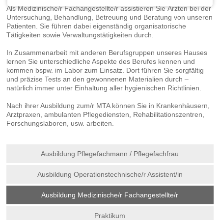
dass in Drittländern unter Umständen kein angemessenes
Als Medizinische/r Fachangestellte/r assistieren Sie Ärzten bei der
Datenschutzniveau gegeben ist und das meine Betroffenenrechte
Untersuchung, Behandlung, Betreuung und Beratung von unseren
Patienten. Sie führen dabei eigenständig organisatorische
gegebenenfalls nicht durchgesetzt werden können. Ich kann die
Tätigkeiten sowie Verwaltungstätigkeiten durch.
datenschutzrechtliche Einwilligung jederzeit mit Wirkung für die Zukunft
durch die Änderung meiner Cookie-Einstellungen oder das Löschen meiner
In Zusammenarbeit mit anderen Berufsgruppen unseres Hauses
Cookies widerrufen. Durch den Widerruf der Einwilligung wird die
lernen Sie unterschiedliche Aspekte des Berufes kennen und
Rechtmäßigkeit der aufgrund der Einwilligung bis zum Widerruf erfolgten
kommen bspw. im Labor zum Einsatz. Dort führen Sie sorgfältig
Verarbeitung nicht berührt. Mit einer einzelnen Handlung (dem Betätigen der
und präzise Tests an den gewonnenen Materialien durch –
natürlich immer unter Einhaltung aller hygienischen Richtlinien.
zustimmenden Schaltfläche), erteile ich mehrere Einwilligungen. Dabei
handelt es sich sowohl um Einwilligungen nach dem EU/EWR-
Nach ihrer Ausbildung zum/r MTA können Sie in Krankenhäusern,
Datenschutzrecht als auch um die des CCPA/CPRA, ePrivacy und
Arztpraxen, ambulanten Pflegediensten, Rehabilitationszentren,
Telemedienrechts, und anderer internationaler Rechtsvorschriften, die unter
Forschungslaboren, usw. arbeiten.
anderem zum Speichern und Auslesen von Informationen notwendig und als
Rechtsgrundlage für eine geplante weitere Verarbeitung der ausgelesenen
Navigation
Daten erforderlich sind. Mir ist bekannt, dass ich meine Einwilligung mit dem
Ausbildung Pflegefachmann / Pflegefachfrau
überspringen
Klick auf die andere Schaltfläche verweigern oder ggf. individuelle
Einstellungen vornehmen kann. Mit meiner Handlung bestätige ich ebenfalls,
Ausbildung Operationstechnische/r Assistent/in
die
Datenschutzerklärung
und das
gelesen und zur
Transparenzdokument
Kenntnis genommen zu haben.
Ausbildung Medizinische/r Fachangestellte/r
By pressing the approving button I voluntarily give my consent to set or
Praktikum
activate cookies and external connections. I know their functions because