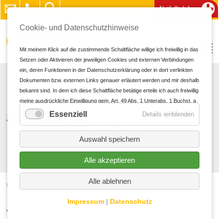
Notfalltelefon
Cookie- und Datenschutzhinweise
Mit meinem Klick auf die zustimmende Schaltfläche willige ich freiwillig in das
Setzen oder Aktivieren der jeweiligen Cookies und externen Verbindungen
ein, deren Funktionen in der Datenschutzerklärung oder in dort verlinkten
Dokumenten bzw. externen Links genauer erläutert werden und mir deshalb
bekannt sind. In dem ich diese Schaltfläche betätige erteile ich auch freiwillig
meine ausdrückliche Einwilligung gem. Art. 49 Abs. 1 Unterabs. 1 Buchst. a
DS-GVO in personalisierte Werbung und für andere Datenübermittlungen in
Essenziell
Details einblenden
Ausbildung Medizinische/r Fachangestellte/r
Drittländer zu den und durch die in der Datenschutzerklärung genannten
Unternehmen und Zwecke, insbesondere für solche Übermittlungen an
Auswahl speichern
Drittländer für die ein oder kein Angemessenheitsbeschluss der EU/EWR
vorliegt sowie an Unternehmen oder sonstige Stellen, die einem
Alle akzeptieren
bestehenden Angemessenheitsbeschluss nicht aufgrund einer
Selbstzertifizierung oder anderer Beitrittskriterien unterfallen, und in denen
Alle ablehnen
oder für die erhebliche Risiken und keine geeigneten Garantien für den
Startseite
Medizin & Pflege
Pflege
Ausbildung Medizinische/r Fachangestellte/r
Schutz meiner personenbezogenen Daten bestehen (z.B. wegen § 702
Impressum
|
Datenschutz
FISA, Executive Order EO12333 und dem CloudAct in den USA). Bei
Was macht ein/e Medizinische/r Fachangestellte/r?
Abgabe meiner freiwilligen und ausdrücklichen Einwilligung war mir bekannt,