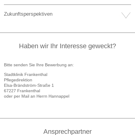
legislation, that are, among other things, necessary for storing and reading
out information and are required as a legal basis for planned further
Zukunftsperspektiven
processing of the data read out. I am aware that I can refuse my consent by
clicking on the other button or, if necessary, make individual settings. With
my action I also confirm that I have read and taken note of the
Privacy
Policy
and the
Transparancy Document.
Haben wir Ihr Interesse geweckt?
Bitte senden Sie Ihre Bewerbung an:
Stadtklinik Frankenthal
Pflegedirektion
Elsa-Brändström-Straße 1
67227 Frankenthal
oder per Mail an Herrn Hannappel
Ansprechpartner