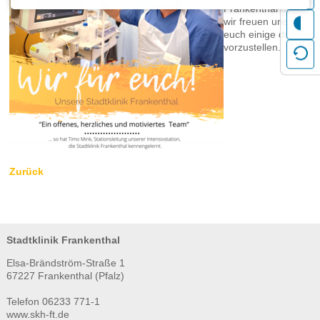
Frankenthal und
dass in Drittländern unter Umständen kein angemessenes
wir freuen uns,
Datenschutzniveau gegeben ist und das meine Betroffenenrechte
euch einige davon
gegebenenfalls nicht durchgesetzt werden können. Ich kann die
vorzustellen.
datenschutzrechtliche Einwilligung jederzeit mit Wirkung für die Zukunft
durch die Änderung meiner Cookie-Einstellungen oder das Löschen meiner
Cookies widerrufen. Durch den Widerruf der Einwilligung wird die
Rechtmäßigkeit der aufgrund der Einwilligung bis zum Widerruf erfolgten
Verarbeitung nicht berührt. Mit einer einzelnen Handlung (dem Betätigen der
zustimmenden Schaltfläche), erteile ich mehrere Einwilligungen. Dabei
handelt es sich sowohl um Einwilligungen nach dem EU/EWR-
Datenschutzrecht als auch um die des CCPA/CPRA, ePrivacy und
Zurück
Telemedienrechts, und anderer internationaler Rechtsvorschriften, die unter
anderem zum Speichern und Auslesen von Informationen notwendig und als
Rechtsgrundlage für eine geplante weitere Verarbeitung der ausgelesenen
Daten erforderlich sind. Mir ist bekannt, dass ich meine Einwilligung mit dem
Klick auf die andere Schaltfläche verweigern oder ggf. individuelle
Stadtklinik Frankenthal
Einstellungen vornehmen kann. Mit meiner Handlung bestätige ich ebenfalls,
Elsa-Brändström-Straße 1
die
Datenschutzerklärung
und das
gelesen und zur
Transparenzdokument
67227 Frankenthal (Pfalz)
Kenntnis genommen zu haben.
By pressing the approving button I voluntarily give my consent to set or
Telefon 06233 771-1
www.skh-ft.de
activate cookies and external connections. I know their functions because