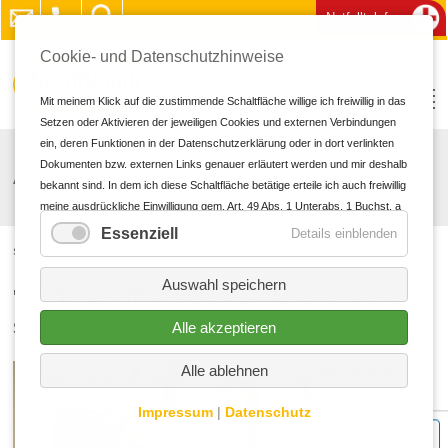
Notfalltelefon
Cookie- und Datenschutzhinweise
Mit meinem Klick auf die zustimmende Schaltfläche willige ich freiwillig in das
Setzen oder Aktivieren der jeweiligen Cookies und externen Verbindungen
ein, deren Funktionen in der Datenschutzerklärung oder in dort verlinkten
Dokumenten bzw. externen Links genauer erläutert werden und mir deshalb
Aktuelles
bekannt sind. In dem ich diese Schaltfläche betätige erteile ich auch freiwillig
meine ausdrückliche Einwilligung gem. Art. 49 Abs. 1 Unterabs. 1 Buchst. a
DS-GVO in personalisierte Werbung und für andere Datenübermittlungen in
Essenziell
Details einblenden
Drittländer zu den und durch die in der Datenschutzerklärung genannten
Startseite
Aktuelles
Details
Unternehmen und Zwecke, insbesondere für solche Übermittlungen an
Auswahl speichern
Drittländer für die ein oder kein Angemessenheitsbeschluss der EU/EWR
"Wir für euch" - Unsere Mitarbeiter stellen
vorliegt sowie an Unternehmen oder sonstige Stellen, die einem
sich vor
Alle akzeptieren
bestehenden Angemessenheitsbeschluss nicht aufgrund einer
Selbstzertifizierung oder anderer Beitrittskriterien unterfallen, und in denen
„Wir für euch“ -
Alle ablehnen
oder für die erhebliche Risiken und keine geeigneten Garantien für den
700 Mitarbeiter
Schutz meiner personenbezogenen Daten bestehen (z.B. wegen § 702
arbeiten und
Impressum
|
Datenschutz
FISA, Executive Order EO12333 und dem CloudAct in den USA). Bei
engagieren sich in
Abgabe meiner freiwilligen und ausdrücklichen Einwilligung war mir bekannt,
der Stadtklinik