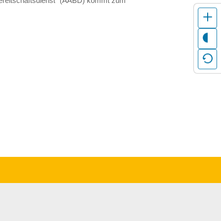
 Bereitschaftsdienst" (AÄBD) kommt zum
en Daten erforderlich
uelle Einstellungen
gelesen und zur
nt
ow their functions
d there. By pressing this
nd for other data transfers
fers to third countries for
ct to an existing
o appropriate safeguards
 in the USA). When giving
s and that my data
or the future, by changing
g based on consent before
ts under EU/EEA data
are, among other things,
e data read out. I am
ion I also confirm that I