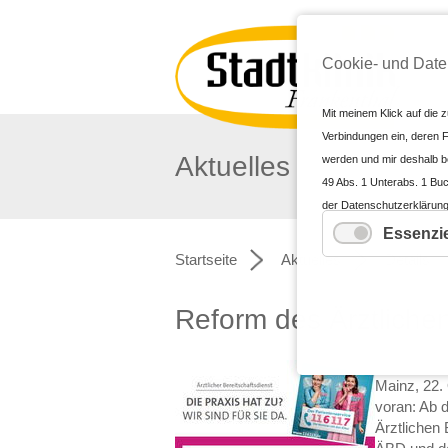
Cookie- und Date
Mit meinem Klick auf die z
Verbindungen ein, deren F
Aktuelles
werden und mir deshalb bek
49 Abs. 1 Unterabs. 1 Buc
der Datenschutzerklärung
Angemessenheitsbeschluss
Essenzie
Angemessenheitsbeschluss n
Startseite
Aktuelles
Details
erhebliche Risiken und k
Executive Order EO12333 
Reform des Ärztlichen
in Drittländern unter Um
durchgesetzt werden könne
Cookie-Einstellungen oder
Mainz, 22.
der Einwilligung bis zum 
voran: Ab 
Schaltfläche), erteile ic
Ärztlichen
um die des CCPA/CPRA, eP