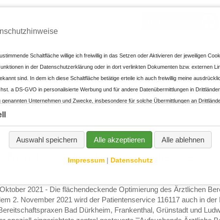
Notfalltelefon
nschutzhinweise
Navigation
Patienten & Besucher
Medizin & Pflege
Kar
überspringen
ustimmende Schaltfläche willige ich freiwillig in das Setzen oder Aktivieren der jeweiligen Co
unktionen in der Datenschutzerklärung oder in dort verlinkten Dokumenten bzw. externen Li
annt sind. In dem ich diese Schaltfläche betätige erteile ich auch freiwillig meine ausdrücklic
hst. a DS-GVO in personalisierte Werbung und für andere Datenübermittlungen in Drittländer
 genannten Unternehmen und Zwecke, insbesondere für solche Übermittlungen an Drittländer 
 der EU/EWR vorliegt sowie an Unternehmen oder sonstige Stellen, die einem bestehende
ll
icht aufgrund einer Selbstzertifizierung oder anderer Beitrittskriterien unterfallen, und in d
eine geeigneten Garantien für den Schutz meiner personenbezogenen Daten bestehen (z.B. 
Auswahl speichern
Alle akzeptieren
Alle ablehnen
und dem CloudAct in den USA). Bei Abgabe meiner freiwilligen und ausdrücklichen Einwillig
 Bereitschaftsdienstes vollendet
ständen kein angemessenes Datenschutzniveau gegeben ist und das meine Betroffenenrechte
Impressum
|
Datenschutz
n. Ich kann die datenschutzrechtliche Einwilligung jederzeit mit Wirkung für die Zukunft du
 das Löschen meiner Cookies widerrufen. Durch den Widerruf der Einwilligung wird die Rech
 Oktober 2021 - Die flächendeckende Optimierung des Ärztlichen Bere
Widerruf erfolgten Verarbeitung nicht berührt. Mit einer einzelnen Handlung (dem Betätigen d
dem 2. November 2021 wird der Patientenservice 116117 auch in der B
h mehrere Einwilligungen. Dabei handelt es sich sowohl um Einwilligungen nach dem EU/EWR-
 Bereitschaftspraxen Bad Dürkheim, Frankenthal, Grünstadt und Ludw
rivacy und Telemedienrechts, und anderer internationaler Rechtsvorschriften, die unter 