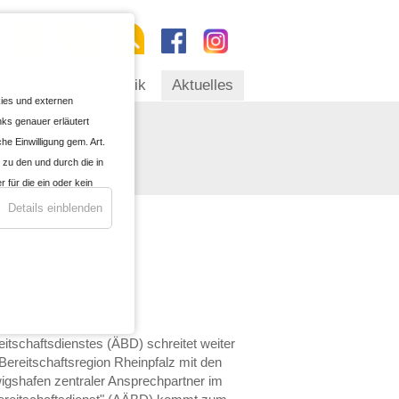
riere
Unsere Klinik
Aktuelles
okies und externen
nks genauer erläutert
he Einwilligung gem. Art.
 zu den und durch die in
für die ein oder kein
n
Details einblenden
enen oder für die
wegen § 702 FISA,
ung war mir bekannt, dass
 gegebenenfalls nicht
rch die Änderung meiner
tmäßigkeit der aufgrund
itschaftsdienstes (ÄBD) schreitet weiter
er zustimmenden
ereitschaftsregion Rheinpfalz mit den
Datenschutzrecht als auch
igshafen zentraler Ansprechpartner im
anderem zum Speichern und