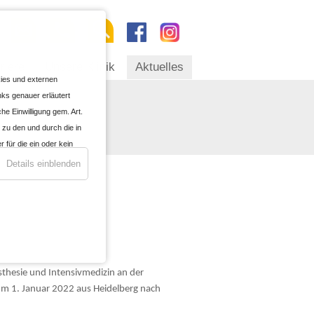
riere
Unsere Klinik
Aktuelles
okies und externen
nks genauer erläutert
he Einwilligung gem. Art.
 zu den und durch die in
für die ein oder kein
n
Details einblenden
enen oder für die
wegen § 702 FISA,
ung war mir bekannt, dass
 gegebenenfalls nicht
rch die Änderung meiner
tmäßigkeit der aufgrund
sthesie und Intensivmedizin an der
er zustimmenden
zum 1. Januar 2022 aus Heidelberg nach
Datenschutzrecht als auch
anderem zum Speichern und