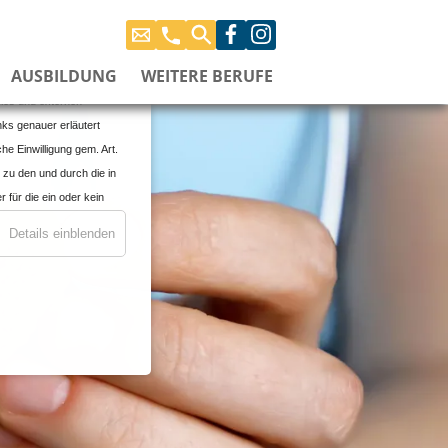
E-
Telefonnummern
Suche
Facebook
instagram
Mail
AUSBILDUNG
WEITERE BERUFE
senden
okies und externen
nks genauer erläutert
he Einwilligung gem. Art.
 zu den und durch die in
für die ein oder kein
n
Details einblenden
enen oder für die
wegen § 702 FISA,
ung war mir bekannt, dass
 gegebenenfalls nicht
rch die Änderung meiner
tmäßigkeit der aufgrund
er zustimmenden
Datenschutzrecht als auch
anderem zum Speichern und