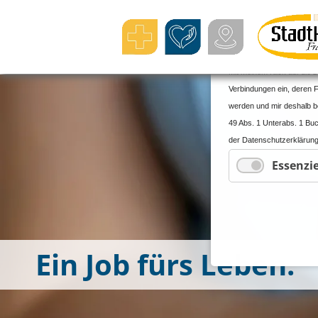
Cookie- und Daten
Mit meinem Klick auf die z
Verbindungen ein, deren F
werden und mir deshalb bek
49 Abs. 1 Unterabs. 1 Buc
der Datenschutzerklärung
Angemessenheitsbeschluss
Essenzie
Angemessenheitsbeschluss n
erhebliche Risiken und k
Executive Order EO12333 
in Drittländern unter Um
durchgesetzt werden könne
Ein Job fürs Leben.
Cookie-Einstellungen oder
der Einwilligung bis zum 
Schaltfläche), erteile ic
um die des CCPA/CPRA, eP