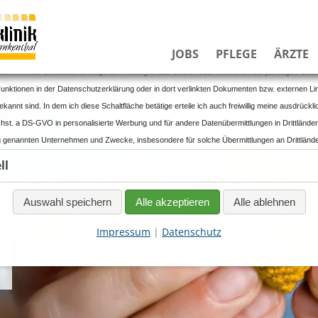
schutzhinweise
Navigation
JOBS
PFLEGE
ÄRZTE
überspringen
ustimmende Schaltfläche willige ich freiwillig in das Setzen oder Aktivieren der jeweiligen Co
unktionen in der Datenschutzerklärung oder in dort verlinkten Dokumenten bzw. externen Li
annt sind. In dem ich diese Schaltfläche betätige erteile ich auch freiwillig meine ausdrücklic
hst. a DS-GVO in personalisierte Werbung und für andere Datenübermittlungen in Drittländer
 genannten Unternehmen und Zwecke, insbesondere für solche Übermittlungen an Drittländer 
 der EU/EWR vorliegt sowie an Unternehmen oder sonstige Stellen, die einem bestehende
ll
icht aufgrund einer Selbstzertifizierung oder anderer Beitrittskriterien unterfallen, und in d
eine geeigneten Garantien für den Schutz meiner personenbezogenen Daten bestehen (z.B. 
Auswahl speichern
Alle akzeptieren
Alle ablehnen
und dem CloudAct in den USA). Bei Abgabe meiner freiwilligen und ausdrücklichen Einwillig
ständen kein angemessenes Datenschutzniveau gegeben ist und das meine Betroffenenrechte
Impressum
|
Datenschutz
n. Ich kann die datenschutzrechtliche Einwilligung jederzeit mit Wirkung für die Zukunft du
 das Löschen meiner Cookies widerrufen. Durch den Widerruf der Einwilligung wird die Rech
Widerruf erfolgten Verarbeitung nicht berührt. Mit einer einzelnen Handlung (dem Betätigen d
h mehrere Einwilligungen. Dabei handelt es sich sowohl um Einwilligungen nach dem EU/EWR-
rivacy und Telemedienrechts, und anderer internationaler Rechtsvorschriften, die unter 