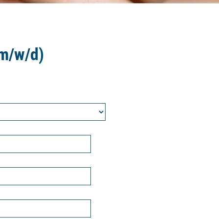
en Daten erforderlich
uelle Einstellungen
gelesen und zur Kenntnis
(m/w/d)
ow their functions
d there. By pressing this
nd for other data transfers
fers to third countries for
ct to an existing
o appropriate safeguards
 in the USA). When giving
s and that my data
or the future, by changing
g based on consent before
ts under EU/EEA data
are, among other things,
e data read out. I am
ion I also confirm that I