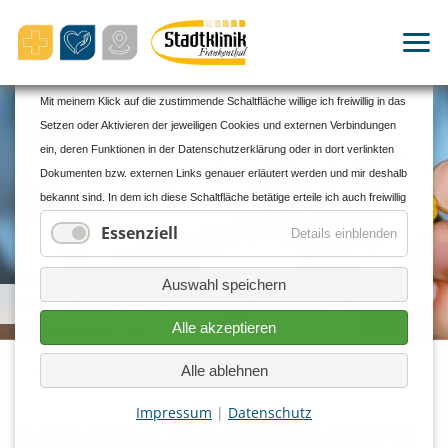
Cookie- und Datenschutzhinweise
Mit meinem Klick auf die zustimmende Schaltfläche willige ich freiwillig in das
Setzen oder Aktivieren der jeweiligen Cookies und externen Verbindungen
ein, deren Funktionen in der Datenschutzerklärung oder in dort verlinkten
Dokumenten bzw. externen Links genauer erläutert werden und mir deshalb
bekannt sind. In dem ich diese Schaltfläche betätige erteile ich auch freiwillig
meine ausdrückliche Einwilligung gem. Art. 49 Abs. 1 Unterabs. 1 Buchst. a
Essenziell
Details einblenden
DS-GVO in personalisierte Werbung und für andere Datenübermittlungen in
Drittländer zu den und durch die in der Datenschutzerklärung genannten
Auswahl speichern
Unternehmen und Zwecke, insbesondere für solche Übermittlungen an
Ein Job fürs Leben.
Drittländer für die ein oder kein Angemessenheitsbeschluss der EU/EWR
Alle akzeptieren
vorliegt sowie an Unternehmen oder sonstige Stellen, die einem
bestehenden Angemessenheitsbeschluss nicht aufgrund einer
Die Stadtklinik als Arbeitgeber
Online-Bewerbung
Alle ablehnen
Selbstzertifizierung oder anderer Beitrittskriterien unterfallen, und in denen
Impressum
|
Datenschutz
oder für die erhebliche Risiken und keine geeigneten Garantien für den
Bewerbung: Bilanzbuchhalter/in
Schutz meiner personenbezogenen Daten bestehen (z.B. wegen § 702